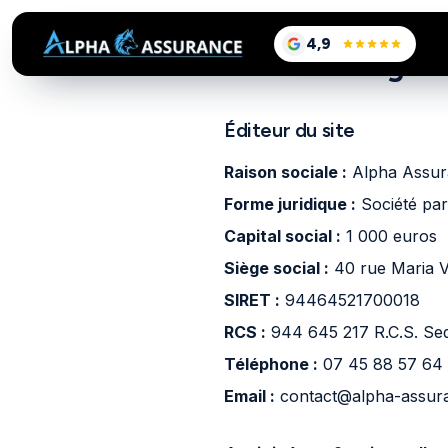
sur Google, voir le
4,9
/5
Mentions Légale
Éditeur du site
Raison sociale :
Alpha Assur
Forme juridique :
Société par
Capital social :
1 000 euros
Siège social :
40 rue Maria V
SIRET :
94464521700018
RCS :
944 645 217 R.C.S. Se
Téléphone :
07 45 88 57 64
Email :
contact@alpha-assura