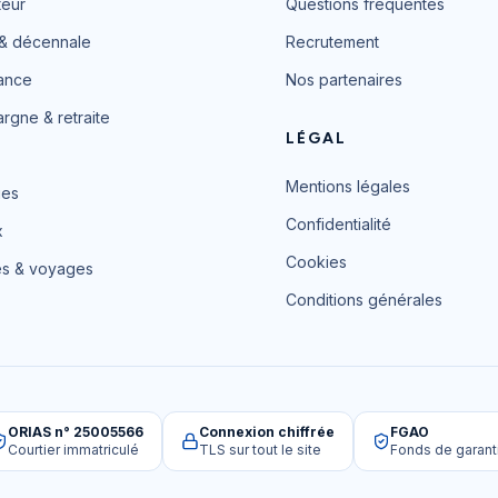
teur
Questions fréquentes
& décennale
Recrutement
ance
Nos partenaires
argne & retraite
LÉGAL
Mentions légales
es
Confidentialité
x
Cookies
és & voyages
Conditions générales
ORIAS n° 25005566
Connexion chiffrée
FGAO
Courtier immatriculé
TLS sur tout le site
Fonds de garant