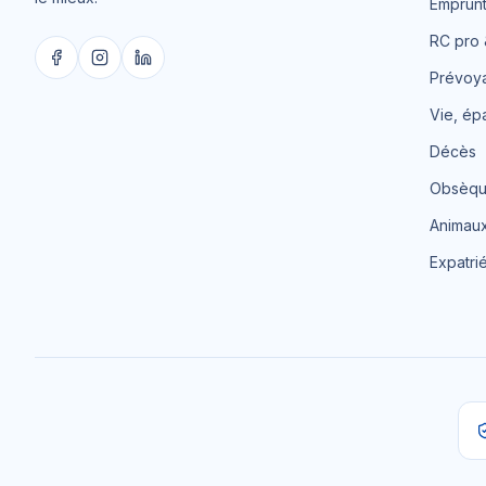
Emprun
RC pro 
Prévoy
Vie, ép
Décès
Obsèqu
Animau
Expatri